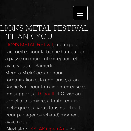
LIONS METAL FESTIVAL
- THANK YOU
LIONS METAL Festival
, merci pour 
l'accueil et pour la bonne humeur, on 
a passé un moment exceptionnel 
avec vous ce Samedi.
Merci à Mick Caesare pour 
l'organisation et la confiance, à Ian 
Rache Nor pour ton aide précieuse et 
ton support, à 
Thibault
 et Olivier au 
son et à la lumière, à toute l'équipe 
technique et à vous tous qui étiez là 
pour partager ce (chaud) moment 
avec nous  
 Next stop : 
SYLAK Open Air
 - Be 