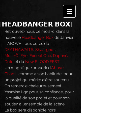
[𝗛𝗘𝗔𝗗𝗕𝗔𝗡𝗚𝗘𝗥 𝗕𝗢𝗫]
Retrouvez-nous ce mois-ci dans la 
nouvelle 
Headbanger Box
 de Janvier 
- ABOVE - aux côtés de 
DEATHAWAITS
, 
Shaârghot
, 
MusikÖ_Eye
, 
Except One
, 
Daphnéa 
Doto
 et du 
New BLOOD FEST
 ! 
Un magnifique artwork d'
Above 
Chaos
, comme à son habitude, pour 
un projet qui mérite d'être soutenu.
On remercie chaleureusement 
Yasmine Lgn pour sa confiance, pour 
la qualité de son projet et pour son 
soutien à l'ensemble de la scène.
La box sera disponible hors 