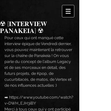
☢️ [𝐈𝐍𝐓𝐄𝐑𝐕𝐈𝐄𝐖
𝐏𝐀𝐍𝐀𝐊𝐄𝐈𝐀] ☢️
Pour ceux qui ont manqué cette 
interview épique de Vendredi dernier, 
vous pouvez maintenant la retrouver 
sur la chaîne de Panakeia ! On vous 
parle du concept de l'album Legacy 
et de ses morceaux en détail, des 
futurs projets, de Kpop, de 
cucurbitacés, de matos, de Vertex et 
de nos influences actuelles :)
➡️ https://www.youtube.com/watch?
v=DWH_EJH3iBY
Merci à tous ceux qui y ont participé 