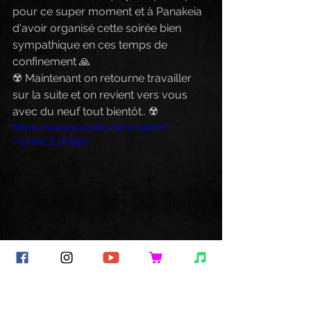
pour ce super moment et à Panakeia 
d'avoir organisé cette soirée bien 
sympathique en ces temps de 
confinement 🙏
☢️ Maintenant on retourne travailler 
sur la suite et on revient vers vous 
avec du neuf tout bientôt.. ☢️
https://www.youtube.com/watch?
v=DWH_EJH3iBY