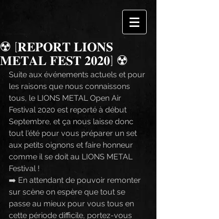
☢️ [𝐑𝐄𝐏𝐎𝐑𝐓 𝐋𝐈𝐎𝐍𝐒
𝐌𝐄𝐓𝐀𝐋 𝐅𝐄𝐒𝐓 𝟐𝟎𝟐𝟎] ☢️
Suite aux événements actuels et pour 
les raisons que nous connaissons 
tous, le LIONS METAL Open Air 
Festival 2020 est reporté à début 
Septembre, et ça nous laisse donc 
tout l'été pour vous préparer un set 
aux petits oignons et faire honneur 
comme il se doit au LIONS METAL 
Festival !
➡️ En attendant de pouvoir remonter 
sur scène on espère que tout se 
passe au mieux pour vous tous en 
cette période difficile, portez-vous 