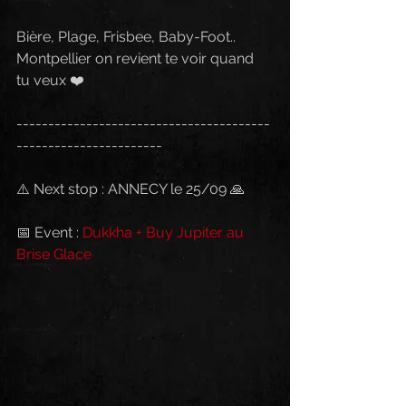
Bière, Plage, Frisbee, Baby-Foot.. 
Montpellier on revient te voir quand 
tu veux ❤️
----------------------------------------
-----------------------
⚠️ Next stop : ANNECY le 25/09 🙏
📅 Event : 
Dukkha + Buy Jupiter au 
Brise Glace