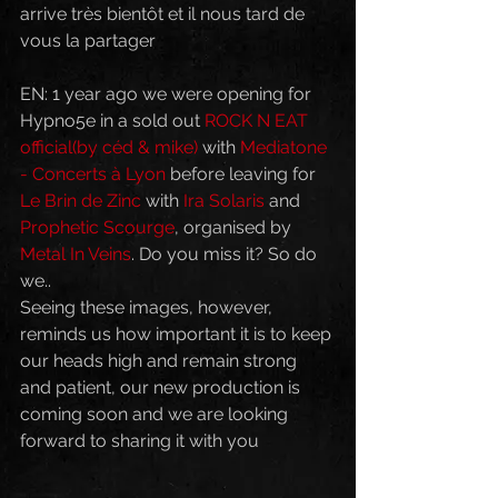
arrive très bientôt et il nous tard de 
vous la partager 
EN: 1 year ago we were opening for 
Hypno5e in a sold out 
ROCK N EAT 
official(by céd & mike)
 with 
Mediatone 
- Concerts à Lyon
 before leaving for 
Le Brin de Zinc
 with 
Ira Solaris
 and 
Prophetic Scourge
, organised by 
Metal In Veins
. Do you miss it? So do 
we.. 
Seeing these images, however, 
reminds us how important it is to keep 
our heads high and remain strong 
and patient, our new production is 
coming soon and we are looking 
forward to sharing it with you 