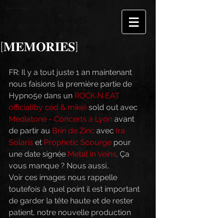
[𝐌𝐄𝐌𝐎𝐑𝐈𝐄𝐒]
FR: Il y a tout juste 1 an maintenant 
nous faisions la première partie de 
Hypno5e dans un 
ROCK N EAT 
official(by céd & mike)
 sold out avec 
Mediatone - Concerts à Lyon
 avant 
de partir au 
Brin de Zinc
 avec 
Ira 
Solaris
 et 
Prophetic Scourge
 pour 
une date signée 
Metal In Veins
. Ça 
vous manque ? Nous aussi.. 
Voir ces images nous rappelle 
toutefois à quel point il est important 
de garder la tête haute et de rester 
patient, notre nouvelle production 